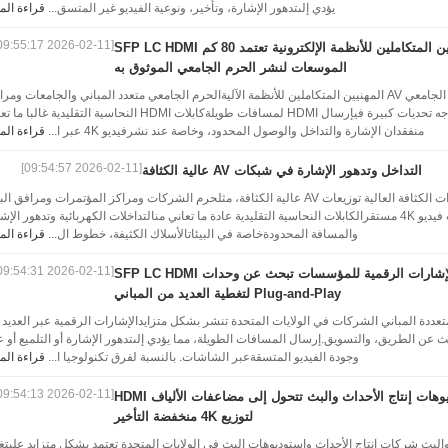
يؤدي إلىتدهور الإشارة، وتأخير، ونوعية الفيديو غير المتسق...
قراءة الم
[2026-02-11 09:55:17]
المهنيين المتكاملين للأنظمة الإلكترونية تعتمد 80 كم SFP LC HDMI
الموسعات لنشر الحرم الجامعي الموثوق به
التحديات في نشر الحرم الجامعي AV المهنيين المتكاملين للأنظمة الآليةالحرم الجامعي متعدد المباني والجامعات وم
المؤسساتفي الولايات المتحدة تواجه تحديات كبيرة فيإرسال HDMI لمسافات طويلةكابلات HDMI النحاسية التقليدية غا
منفقدان الإشارة والتداخل والوصول المحدود، وخاصة عند نشرفيديو 4K عبر ا...
قراءة الم
[2026-02-11 09:54:57]
التداخل وتدهور الإشارة في شبكات AV عالية الكثافة
التحديات في الشبكات السمعية ذات الكثافة العالية توزيعات AV عالية الكثافة، مثلحرم الشركات ومراكز المؤتمرات ومرافق 
تواجه تحديات كبيرة في الحفاظبث فيديو 4K مستقرالكابلات النحاسية التقليدية عادة ما تعاني منالتداخلات الكهربائية وتدهور الإ
والمسافة المحدودةخاصة في البيئاتالأسلاك الكثيفة، خطوط ال...
قراءة الم
[2026-02-11 09:54:31]
شبكات الإشارات الرقمية للمؤسسات تبحث عن وحدات SFP LC HDMI
Plug-and-Play لتغطية العديد من المباني
تعددة المباني الشركات في الولايات المتحدة تنشر بشكل متزايدالإشارات الرقمية عبر العديد
حث عن الطريق، والتسويق.إرسال المسافات الطويلة، مما يؤدي إلىتدهور الإشارة أو التلميع أو 
وجودة الفيديو المتسقةعبر الشاشات. بالنسبة لفرق تكنولوجيا ا...
قراءة الم
[2026-02-11 09:54:13]
استوديوهات إنتاج الأحداث والبث تتحول إلى مضاعفات الألياف HDMI
لتوزيع 4K منخفضة التأخير
والبث شركات إنتاج الأحداث واستوديوهات البث في الولايات المتحدة تعتمد بشكل متزايد علىتغ