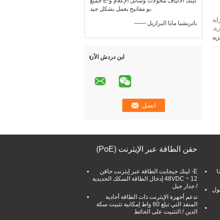
جميع E-لينك الألياف محولات وسائل الإعلام و
بو مفاتيح يعمل بشكل جيد.
ايد
—— باتريشيا مايا البرازيل
رة،
زيد
ابن دردش الآن
حقن الطاقة عبر الإيثرنت (PoE)
مدخل USB
E- لينك جيجابت الطاقة عبر إيثرنت حاقن
12 ~ 48VDC إدخال الطاقة السكك الحديدية
/ جدار جبل
دقة 4K SFP LC بطول
تدعم أجهزة الإيثرنت ذات الطاقة أحادية
المنفذ التي تبلغ 60 واط إمكانية تثبيت سكة
الدين / التثبيت على الحائط