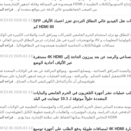
فيديو 4K للأحداث الحية والمؤتمرات وإنتاج الاستوديوالكابلات التقليدية لـ HDMI هيمحدودة في المسافة وقابلة لتدهور الإشارةم
من الصعب الحفاظفيديو عالي الدقة عبر مواقع متعددة أو ...
قراءة الم
[2026-02-11 09:53:50]
تحديات نقل الفيديو عالي النطاق الترددي تعزز اعتماد الألياف SFP
HDMI 80 كم
 النطاق مع تزايد استخدام الحرم الجامعي للشركات ومرافق البث والملاعب الكبيرة في الولا
المتحدةأنظمة الفيديو 4K، فريق تكنولوجيا المعلومات و AV يواجهتحديات كبيرة في نقل إشارات عرض النطاق الترددي العال
مسافات طويلةالكابلات النحاسية التقليدية هيمحدودة في النطاقوغالبا...
قراءة الم
[2026-02-11 09:53:23]
التحكم الصناعي والرصد عن بعد يبرزون الحاجة إلى 4K HDMI مستقرة
عبر الألياف أحادية الوضع
لبعيدة المرافق الصناعية ، ومصانع التصنيع ، ومواقع المراقبة عن بعد في الولايات المتحدة تع
بشكل متزايد علىتغذية الفيديو 4K HDMIلتشغيل أنظمة التحكم ، والمراقبة ، ومراقبة العمليات.عرضة لتدهور الإشارة على مس
طويلةويمكن أن تتأثرالتداخل الكهربائيفي البيئات الصناع...
قراءة الم
[2026-02-11 09:53:06]
ب عمليات نشر أجهزة التلفزيون في الحرم الجامعي والبنايات
المتعددة حلولاً موثوقة لـ 10.3 جيجابت في البلد
تية متعددة المباني تتمثل الحرم الجامعي للشركات والمؤسسات التعليمية في الولايات المتح
ي الدقةفي غرف الدراسة، وغرف المؤتمرات، والعلامات الرقمية.خطوط الكابل الطويلةحيث كابل
HDMI النحاس التقليديةلا يمكنها الحفاظ على سلامة الإشارة، مما يؤدي ...
قراءة الم
[2026-02-11 09:52:36]
فقدان إشارة 4K HDMI لمسافات طويلة يدفع الطلب على أجهزة توسيع