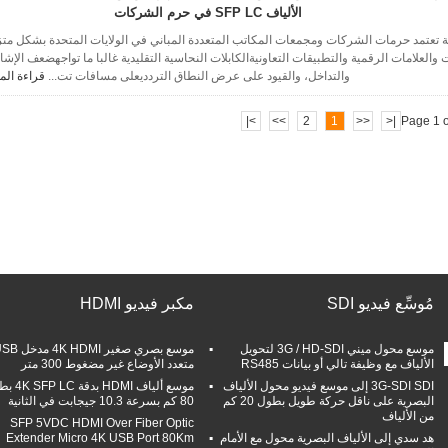
الألياف SFP LC في حرم الشركات
 لمسافات طويلة تعتمد حرمات الشركات ومجمعات المكاتب المتعددة المباني في الولايات المتحدة بشكل متز
والعلامات الرقمية والتطبيقات التعاونيةالكابلات النحاسية التقليدية غالبا ما تواجهضعف الإشا
والتداخل، والقيود على عرض النطاق التردديعلى مسافات تت...
قراءة الم
>|
>>
2
1
<<
|<
Page 1 o
مُوسِّع فيديو SDI
مكبر فيديو HDMI
موسع محول ميني 3G / HD-SDI لتحويل
موسع بصري صغير 4K HDMI 
الألياف مع وظيفة تالي أو بيانات RS485
متعدد الأوضاع غير مضغوط 300 متر
3G-SDI SDI إلى موسع فيديو محول الألياف
موسع ألياف HDMI ب
البصرية على ناقل حركة طويل بطول 20 كم
80 كم بسرعة 10.3 جيجابت في الثانية
من الألياف
SFP 5VDC HDMI Over Fiber Optic
هد سدي إلى الألياف البصرية محول مع الأمام
Extender Micro 4K USB Port 80Km