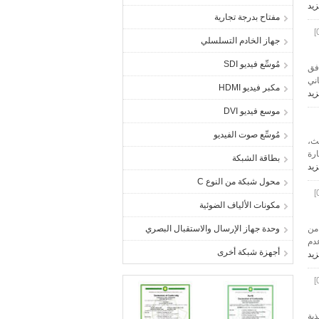
زيد
مفتاح بدرجة تجارية
جهاز الخادم التسلسلي
مُوسِّع فيديو SDI
رافق
لبا ما تعاني
مكبر فيديو HDMI
زيد
موسع فيديو DVI
مُوسِّع صوت الفيديو
البث،
شارة
بطاقة الشبكة
زيد
محول شبكة من النوع C
مكونات الألياف الضوئية
 من
وحدة جهاز الإرسال والاستقبال البصري
عدم
أجهزة شبكة أخرى
زيد
ذية