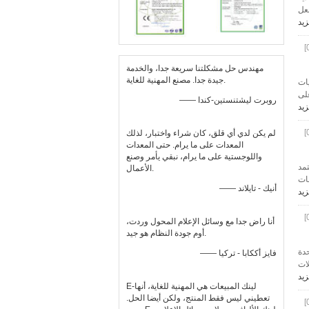
ما يجعل
زيد
مهندس حل مشكلتنا سريعة جدا، والخدمة
جيدة جدا. مصنع المهنية للغاية.
يات
ي على
—— روبرت ليشتنستين-كندا
زيد
لم يكن لدي أي قلق، كان شراء واختبار، لذلك
المعدات على ما يرام. حتى المعدات
واللوجستية على ما يرام، نبقي يأمر وصنع
تمد
الأعمال.
افات
—— أنيك - تايلاند
زيد
أنا راض جدا مع وسائل الإعلام المحول وردت،
أوم جودة النظام هو جيد.
دة
—— فايز أككابا - تركيا
ات
زيد
E-لينك المبيعات هي المهنية للغاية، أنها
تعطيني ليس فقط المنتج، ولكن أيضا الحل.