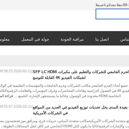
86-
المبيعات والدعم الفنى:
تباس
اتصل بنا
مراقبة الجودة
جولة في المعمل
معلوما
[2026-02-11 09:56:25]
تعتمد الحرم الجامعي للشركات والتعليم على مكبرات SFP LC HDMI
لشبكات الفيديو 4K القابلة للتوسع
يات في نشر فيديو 4K في جميع أنحاء الحرم الجامعي مكاتب الشركات وحرم الجامعات والمؤسسات التعليمية في الولا
المتحدة تتطلب بشكل متزايدتوزيع فيديو 4K في الفصول الدراسية وقاعات المحاضرات وغرف المؤتمرات والعلامات الرقميةالكا
النحاسية HDMI محدودة في الوصول، وغالبا ما يسببتدهور الإشارة، التلميع، ...
قراءة الم
[2026-02-11 09:55:47]
4K HDMI بعيدة المدى يحل تحديات توزيع الفيديو في العديد من المواقع
في الشركات الأمريكية
واقع متعددة الشركات الأمريكيةمكاتب متعددة المباني، حرمات فرع، ومرافق موزعةيعتمدون بش
متزايد علىفيديو 4K للاجتماعات والتدريب والإشارات الرقميةغالبًا ما يكون كابل HDMI النحاسي غير كافٍ لنقل المسافات الطوي