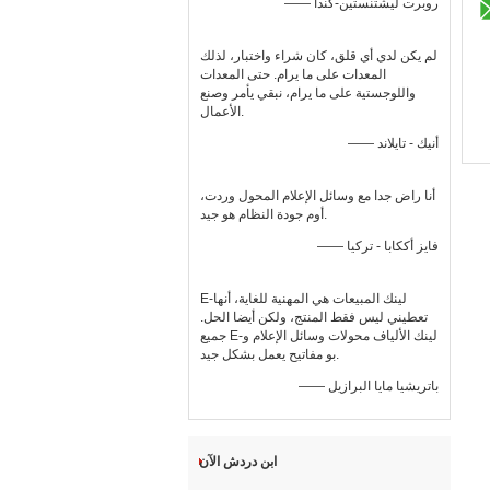
—— روبرت ليشتنستين-كندا
لم يكن لدي أي قلق، كان شراء واختبار، لذلك
المعدات على ما يرام. حتى المعدات
واللوجستية على ما يرام، نبقي يأمر وصنع
الأعمال.
—— أنيك - تايلاند
أنا راض جدا مع وسائل الإعلام المحول وردت،
أوم جودة النظام هو جيد.
—— فايز أككابا - تركيا
E-لينك المبيعات هي المهنية للغاية، أنها
تعطيني ليس فقط المنتج، ولكن أيضا الحل.
جميع E-لينك الألياف محولات وسائل الإعلام و
بو مفاتيح يعمل بشكل جيد.
—— باتريشيا مايا البرازيل
ابن دردش الآن