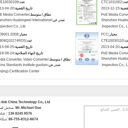
دد:
CTC1011002
عدد:
E10030109
لقضية:
2013-12-15
تاريخ القضية:
13-04-20
PoE Media Conve
نطاق / متوسط:
E Media Converter
Shenzhen Huaton
صدر عن:
enzhen Huatongwei International
spection Co., Ltd.
Inspection Co., Lt
معيار:
FCC
معيار:
O9001:2008
د:
CTE10030110
عدد:
808Q10274ROS
لقضية:
2013-04-20
تاريخ القضية:
15-08-25
PoE Media Conve
تاريخ انتهاء الصلاحية:
18-08-24
Shenzhen Huaton
نطاق / متوسط:
dia Converter, Video Converter
Inspection Co., Lt
صدر عن:
ina Standards Institute guolian
eijing) Certification Center
-link China Technology Co., Ltd.
Mr. Michael Guo
اتصل شخص
136 8245 9576
الهاتف 
86-755-8312-8674
الفاكس