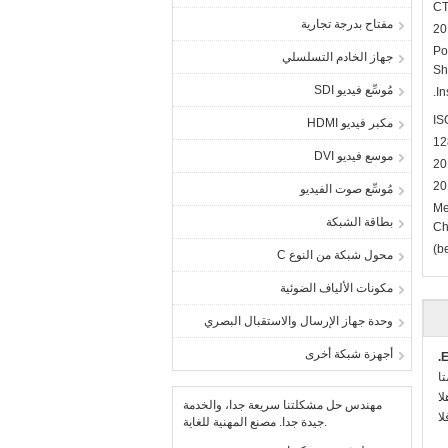
CT
مفتاح بدرجة تجارية
20
Po
جهاز الخادم التسلسلي
Sh
مُوسِّع فيديو SDI
In
IS
مكبر فيديو HDMI
12
موسع فيديو DVI
20
20
مُوسِّع صوت الفيديو
Me
بطاقة الشبكة
Ch
(b
محول شبكة من النوع C
مكونات الألياف الضوئية
وحدة جهاز الإرسال والاستقبال البصري
أجهزة شبكة أخرى
E
:
::
مهندس حل مشكلتنا سريعة جدا، والخدمة
:
جيدة جدا. مصنع المهنية للغاية.