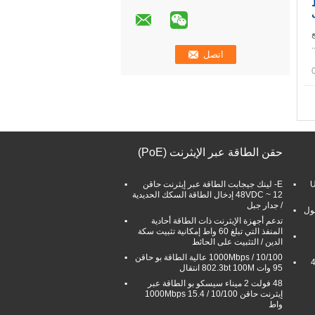
ط
لياف 10 / 100M سريع
حقن الطاقة عبر الإيثرنت (PoE)
مدخل USB
E- لينك جيجابت الطاقة عبر إيثرنت حاقن
12 ~ 48VDC إدخال الطاقة السكك الحديدية
/ جدار جبل
دقة 4K SFP LC بطول
تدعم أجهزة الإيثرنت ذات الطاقة أحادية
المنفذ التي تبلغ 60 واط إمكانية تثبيت سكة
الدين / التثبيت على الحائط
10/100 / 1000Mbps عالية الطاقة بو حاقن
95 وات 802.3bt 100M انتقال
48 فولت 2 ميناء سيسكو بو الطاقة عبر
إيثرنت حاقن 10/100 / 1000Mbps 15.4
واط