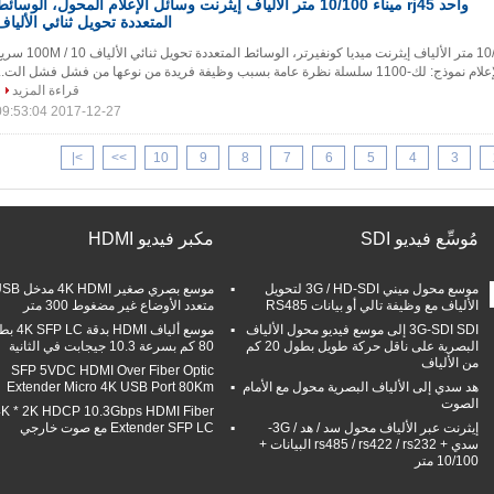
واحد rj45 ميناء 10/100 متر الألياف إيثرنت وسائل الإعلام المحول، الوسائ
المتعددة تحويل ثنائي الألياف
واحد rj45 ميناء 10/100 متر الألياف إيثرنت ميديا ​​كونفيرتر، الوسائط المتعددة تحويل ثنائي الأ
سبب وظيفة فريدة من نوعها من فشل فشل الت...
قراءة المزيد
2017-12-27 09:53:04
>|
>>
10
9
8
7
6
5
4
3
مُوسِّع فيديو SDI
مكبر فيديو HDMI
موسع محول ميني 3G / HD-SDI لتحويل
موسع بصري صغير 4K HDMI 
الألياف مع وظيفة تالي أو بيانات RS485
متعدد الأوضاع غير مضغوط 300 متر
3G-SDI SDI إلى موسع فيديو محول الألياف
موسع ألياف HDMI ب
البصرية على ناقل حركة طويل بطول 20 كم
80 كم بسرعة 10.3 جيجابت في الثانية
من الألياف
SFP 5VDC HDMI Over Fiber Optic
هد سدي إلى الألياف البصرية محول مع الأمام
Extender Micro 4K USB Port 80Km
الصوت
4K * 2K HDCP 10.3Gbps HDMI Fiber
إيثرنت عبر الألياف محول سد / هد / 3G-
Extender SFP LC مع صوت خارجي
سدي + rs485 / rs422 / rs232 البيانات +
10/100 متر