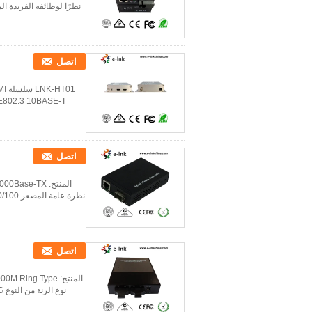
نظرًا لوظائفه الفريدة ا
اتصل
اتصل
اتصل
نوع الرنة من النوع E-link LNK-R2300G لتلبية متطلبات شبكة وصول الألياف المتعددة. إنه يوفر منفذين للألياف ...