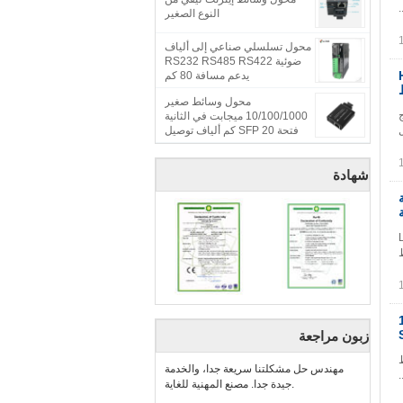
النوع الصغير
محول تسلسلي صناعي إلى ألياف
ضوئية RS232 RS485 RS422
 من HDMI
يدعم مسافة 80 كم
محول وسائط صغير
تاج
10/100/1000 ميجابت في الثانية
كس. طول
فتحة SFP 20 كم ألياف توصيل
وتشغيل
شهادة
ة
LNK
لوسائط
10
زبون مراجعة
ئط
مهندس حل مشكلتنا سريعة جدا، والخدمة
جيدة جدا. مصنع المهنية للغاية.