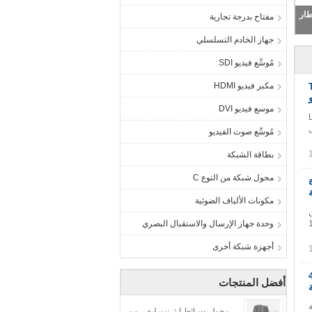
ئل الإعلام 12VDC 10G قاعدة - T إلى 10G الإطار
مفتاح بدرجة تجارية
جهاز الخادم التسلسلي
مُوسِّع فيديو SDI
نت وسائل الإعلام 12VDC 10G قاعدة - T
مكبر فيديو HDMI
موسع فيديو DVI
LNK-10
صال
مُوسِّع صوت الفيديو
بطاقة الشبكة
محول شبكة من النوع C
غيرة
مكونات الألياف الضوئية
 عبارة عن
10GBase-
وحدة جهاز الإرسال والاستقبال البصري
أجهزة شبكة أخرى
ط 48VDC
أفضل المنتجات
نظرة عامة
محول وسائط إيثرنت ليفي من