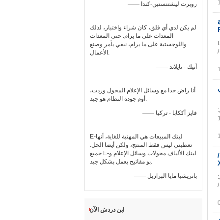
—— روبرت ليشتنستين-كندا
اعدة
لم يكن لدي أي قلق، كان شراء واختبار، لذلك
المعدات على ما يرام. حتى المعدات
LNK
واللوجستية على ما يرام، نبقي يأمر وصنع
LNK-AF1400G  عبارة عن محولات إيثرنت ذات 5 منافذ للمبتدئين تدعم 4 واجهات 10/100 /
الأعمال.
—— أنيك - تايلاند
أنا راض جدا مع وسائل الإعلام المحول وردت،
أوم جودة النظام هو جيد.
يل:
—— فايز أككابا - تركيا
1000BA
E-لينك المبيعات هي المهنية للغاية، أنها
تعطيني ليس فقط المنتج، ولكن أيضا الحل.
جميع E-لينك الألياف محولات وسائل الإعلام و
ياف تحويل وسائل الإعلام 2- ميناء 10/100 /
بو مفاتيح يعمل بشكل جيد.
—— باتريشيا مايا البرازيل
- X الموديل:
/
ابن دردش الآن