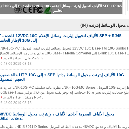
SFP + RJ45 الألياف لتحويل إيثرنت وسا
الجامبو
(94)
ف محول الوسائط إيثرنت
SFP + RJ45 الألياف لتحويل إيثر
إلى 10G الإطار الجامبو
12VDC 10G Base-T to 10G Jumbo Frame SFP + RJ45 لتحويل وسائط إيثرنت ليفية الموديل: G-MC
Series نظرة عامة محول E-link 10G Base-T إلى 10G Base-R Media Converter يدعم نوعين من الوسائط للات
بالشبكة مثل ...
قراءة المزيد
2019-03-13 16:48:09
10G الألياف إيثرنت محول الوسائط بذاتها SFP + إلى UTP 10G حالة ص
الحجم المحمولة
المنتج: محول وسائط إيثرنت 10G الموديل: LNK - 10G-MC Series نظرة عامة سلسلة LNK-10G-MC
محول وسائط نحاسي يبلغ جيجابت إيثرنت بسرعة 10 جيجابت. إنه يوفر تقنية تحويل من خلال توفير منفذ T
RJ-45 ومنفذ ...
قراءة المزيد
2019-03-13 16:48:09
محول الألياف البصرية أحادي الألياف ، وإيثرنت محول الوسائ
مدخلات الطاقة
10/100 / 1000M محول وسائط الألياف واحد مع 48VDC مدخلات الطاقة الموديل: LNK-S 3011 D Series 