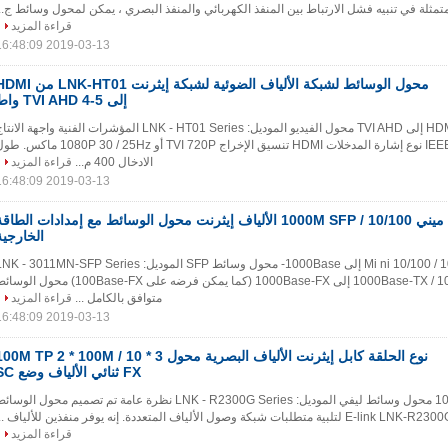
لمتمثلة في تنبيه فشل الارتباط بين المنفذ الكهربائي والمنفذ البصري ، يمكن لمحول وسائط ج...
قراءة المزيد
2019-03-13 16:48:09
محول الوسائط لشبكة الألياف الضوئية لشبكة إيثرنت LNK-HT01
إلى TVI AHD 4-5 واط
LNK-HT01 سلسلة HDMI إلى TVI AHD محول الفيديو الموديل: LNK - HT01 Series المؤشرات الفنية واجهة الان
IEEE802.3 10BASE-T نوع إشارة المدخلات HDMI تنسيق الإخراج TVI 720P أو 1080P 30 / 25Hz ما
الادخال 400 م...
قراءة المزيد
2019-03-13 16:48:09
ميني 10/100 / 1000M SFP الألياف إيثرنت محول الوسائط مع إمدادات الطاق
الخارجية
المنتج: Mi ni 10/100 / 1000Base-TX إلى 1000Base- محول وسائط SFP الموديل:  - 3011MN-SFP Series
نظرة عامة المصغر 10/100 / 1000Base-TX إلى 1000Base-FX (كما يمكن فرضه على 100Base-FX) محول ا
متوافق بالكامل ...
قراءة المزيد
2019-03-13 16:48:09
نوع الحلقة كابل إيثرنت الألياف البصرية محول 3 * 10 / 0M TP 2 * 100M
FX ثنائي الألياف وضع SC
المنتج: 1000M Ring Type محول وسائط ليفي الموديل: LNK - R2300G Series نظرة عامة تم تصميم محول الوسا
قراءة المزيد