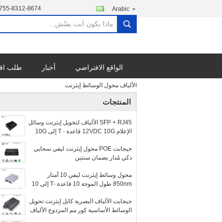
755-8312-8674
Arabic
search
الواقع الافتراضي
أخبار
طلب اق
الألياف محول الوسائط إيثرنت
المنتجات
SFP + RJ45 الألياف لتحويل إيثرنت وسائل
الإعلام 12VDC 10G قاعدة - T إلى 10G
الإطار الجامبو
جيجابت POE محول إيثرنت ليفي سحابي
ذكي مُدار بضمان سنتين
محول وسائط إيثرنت ليفي 10 أمتار
850nm طول الموجة 10 قاعدة -T إلى 10
قاعدة -FL
جيجابت الألياف البصرية كابل إيثرنت تحويل
الوسائط الأساسية كور مم المزدوج الألياف