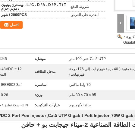
L / C ، D / A ، D / P ، T / T ، ويسترن يونيون
شروط الدفع:
، موني جرام
القدرة على العرض:
2000PCS / شهر
اتصل
بيرة :
Gigabit
Cat5 UTP حتى 100 متر
موصل:
RJ45
-40 درجة مئوية إلى 80 درجة مئوية (-40 درجة فهرنهايت إلى 176 درجة
12 
مدخل الطاقة:
فهرنهايت)
المح
70 واط ماكس
اساسي:
IEEE802.3af / في
95 × 70 × 30 ملم
وزن:
0.26 كجم
حالة الألومنيوم
خيارات التركيب:
DIN- سكة تعليق / حائط
DC 2 Port Poe Injector
Cat5 UTP Gigabit PoE Injector
70W Gigabit
,
,
2-ميناء
جيجابت بو + حاقن