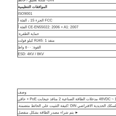
DIN- سكة تعليق / حائط
الموافقات التنظيمية
ISO9001
FCC الجزء 15 ، الفئة أ
CE-EN55022: 2006 + A1: 2007 الفئة أ
حماية الطفرة:
منفذ RJ45: 1 كيلو فولت
القوة: ٥٠٠ واط
ESD: 4KV / 8KV
وصف
 جيجابت PoE + حاقن
لافتراضي DIN ؛كتيفة التثبيت على الحائط متضمنة.
► يتم شراء مصدر الطاقة بشكل منفصل