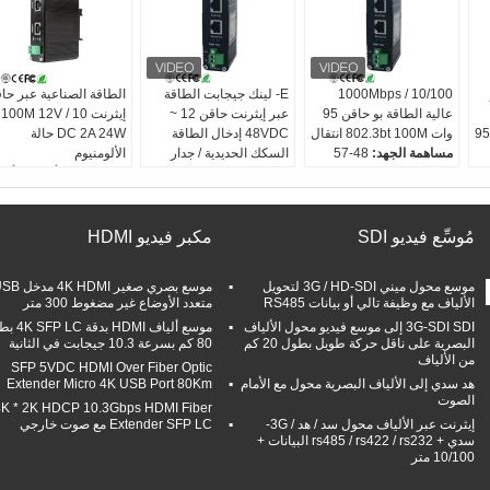
10/100 / 1000Mbps
E- لينك جيجابت الطاقة
الطاقة الصناعية عبر حا
عالية الطاقة بو حاقن 95
عبر إيثرنت حاقن 12 ~
إيثرنت 10 / 100M 12V
ة الطاقة 95W
وات 802.3bt 100M انتقال
48VDC إدخال الطاقة
DC 2A 24W حالة
مساهمة الجهد:
48-57
السكك الحديدية / جدار
الألومنيوم
100
فولت DC
جبل
نوع التجهيز:
أمامي ، أحا
مسافة الإرسال:
100 م
نوع المعالجة:
إلى الأمام ،
الاتجاه ، مزدوج الاتجاه
انتاج الطاقة بو:
95 واط
أحادي الاتجاه / أحادي
معدل تصفية إلى الأمام:
معدل الإرسال:
10/100 /
الاتجاه
48800pps (100Mbps)
مُوسِّع فيديو SDI
مكبر فيديو HDMI
10/10
1000Mbps
معدل التصفية إلى الأمام:
الكابلات:
100Base-T:
1،488،000pps (1000
Cat5 أو أعلى
موسع محول ميني 3G / HD-SDI لتحويل
موسع بصري صغير 4K HDMI 
ميجابت في الثانية)
أقصى مسافة:
at5 UTP
الألياف مع وظيفة تالي أو بيانات RS485
متعدد الأوضاع غير مضغوط 300 متر
المسافة القصوى:
Cat5
حتى 100 متر
3G-SDI SDI إلى موسع فيديو محول الألياف
موسع ألياف HDMI ب
UTP حتى 100 م
البصرية على ناقل حركة طويل بطول 20 كم
80 كم بسرعة 10.3 جيجابت في الثانية
مدخل الطاقة:
12 ~
من الألياف
SFP 5VDC HDMI Over Fiber Optic
48VDC (كتلة طرفية)
هد سدي إلى الألياف البصرية محول مع الأمام
Extender Micro 4K USB Port 80Km
الصوت
4K * 2K HDCP 10.3Gbps HDMI Fiber
إيثرنت عبر الألياف محول سد / هد / 3G-
Extender SFP LC مع صوت خارجي
سدي + rs485 / rs422 / rs232 البيانات +
10/100 متر