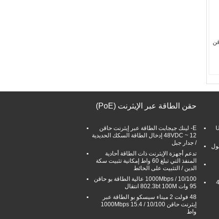
قن
دي
1
حقن الطاقة عبر الإيثرنت (PoE)
مدخل USB
E- لينك جيجابت الطاقة عبر إيثرنت حاقن
C
12 ~ 48VDC إدخال الطاقة السكك الحديدية
/ جدار جبل
دقة 4K SFP LC بطول
تدعم أجهزة الإيثرنت ذات الطاقة أحادية
المنفذ التي تبلغ 60 واط إمكانية تثبيت سكة
الدين / التثبيت على الحائط
10/100 / 1000Mbps عالية الطاقة بو حاقن
95 وات 802.3bt 100M انتقال
48 فولت 2 ميناء سيسكو بو الطاقة عبر
إيثرنت حاقن 10/100 / 1000Mbps 15.4
واط