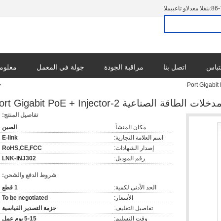
86-
المبيعات والدعم الفنى:
تباس
اتصل بنا
مراقبة الجودة
جولة في المعمل
معلوما
تفاصيل المنتج:
مكان المنشأ:
الصين
اسم العلامة التجارية:
E-link
إصدار الشهادات:
RoHS,CE,FCC
رقم الموديل:
LNK-INJ302
شروط الدفع والشحن:
الحد الأدنى لكمية:
1 قطع
الأسعار:
To be negotiated
تفاصيل التغليف:
حزمة التصدير القياسية
وقت التسليم:
5-15 يوم عمل