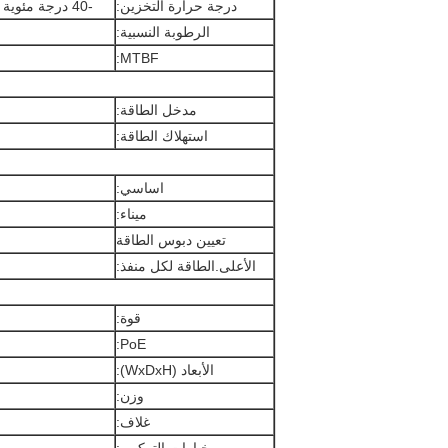
درجة حرارة التخزين:
-40 درجة مئوية إلى 85 درجة مئوية (-40 درجة فهرنهايت إلى 185 درجة فهرنهايت)
الرطوبة النسبية:
MTBF:
مدخل الطاقة:
استهلاك الطاقة:
اساسي:
ميناء:
تعيين دبوس الطاقة
الأعلى.الطاقة لكل منفذ:
قوة:
PoE:
الأبعاد (WxDxH):
وزن:
غلاف: