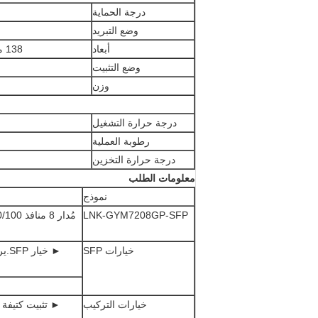
درجة الحماية
وضع التبريد
أبعاد
138 مم × 106 مم × 41 مم (الطول × العرض × الارتفاع)
وضع التثبيت
وزن
درجة حرارة التشغيل
رطوبة العملية
درجة حرارة التخزين
معلومات الطلب
نموذج
LNK-GYM7208GP-SFP
خيارات SFP
خيارات التركيب