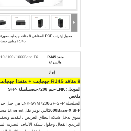
محول إيثرنت POE الصناعي 8 منافذ جيجابت
صورة ك
RJ45 موانئ جيجابت SFP
منفذ RJ45
x10 / 100 / 1000Base-TX
والسرعة:
إبراز:
8 منافذ RJ45 جيجابت + منفذا جيجابت SFP الصناعية المدارة PoE
الموديل: LNK
-
جيم 720
8
جي
ص
سلسلة -SFP
ملخص
السلسلة LNK-GYM7208GP-SFP هي جيل جديد
1000Base-X SFP
الترددي الفعال وحلول شبكة الألياف البصرية ال