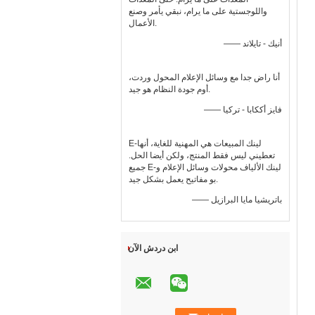
واللوجستية على ما يرام، نبقي يأمر وصنع
الأعمال.
—— أنيك - تايلاند
أنا راض جدا مع وسائل الإعلام المحول وردت،
أوم جودة النظام هو جيد.
—— فايز أككابا - تركيا
E-لينك المبيعات هي المهنية للغاية، أنها
تعطيني ليس فقط المنتج، ولكن أيضا الحل.
جميع E-لينك الألياف محولات وسائل الإعلام و
بو مفاتيح يعمل بشكل جيد.
—— باتريشيا مايا البرازيل
ابن دردش الآن