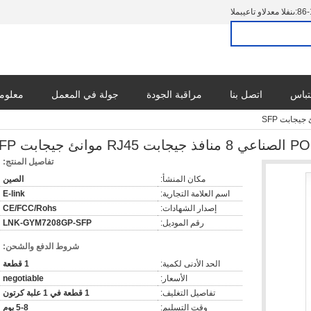
86-
المبيعات والدعم الفنى:
تباس
اتصل بنا
مراقبة الجودة
جولة في المعمل
معلوما
تفاصيل المنتج:
مكان المنشأ:
الصين
اسم العلامة التجارية:
E-link
إصدار الشهادات:
CE/FCC/Rohs
رقم الموديل:
LNK-GYM7208GP-SFP
شروط الدفع والشحن:
الحد الأدنى لكمية:
1 قطعة
الأسعار:
negotiable
تفاصيل التغليف:
1 قطعة في 1 علبة كرتون
وقت التسليم:
5-8 يوم