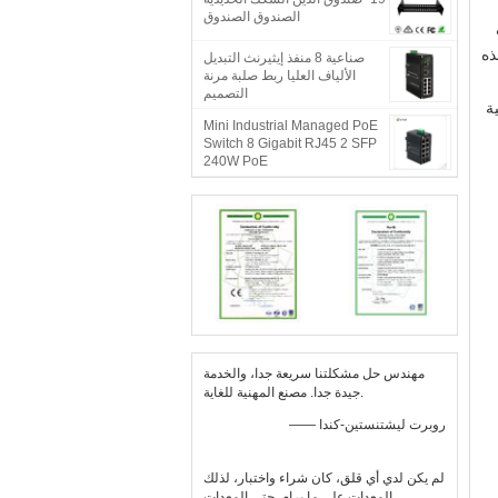
الصندوق الصندوق
ة مئوية.تقع هذه
صناعية 8 منفذ إيثيرنث التبديل
الألياف العليا ربط صلبة مرنة
التصميم
ية
Mini Industrial Managed PoE
Switch 8 Gigabit RJ45 2 SFP
240W PoE
مهندس حل مشكلتنا سريعة جدا، والخدمة
جيدة جدا. مصنع المهنية للغاية.
—— روبرت ليشتنستين-كندا
لم يكن لدي أي قلق، كان شراء واختبار، لذلك
المعدات على ما يرام. حتى المعدات