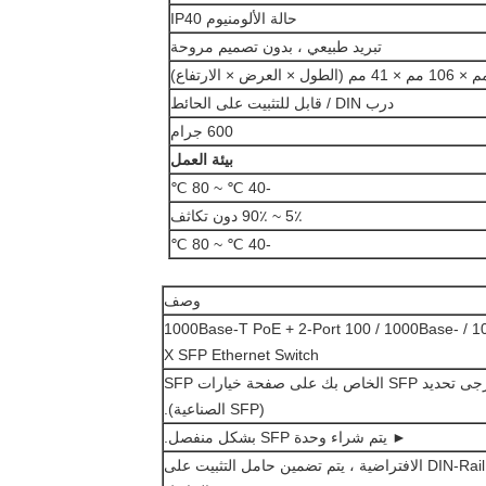
حالة الألومنيوم IP40
تبريد طبيعي ، بدون تصميم مروحة
درب DIN / قابل للتثبيت على الحائط
600 جرام
بيئة العمل
-40 ℃ ~ 80 ℃
5٪ ~ 90٪ دون تكاثف
-40 ℃ ~ 80 ℃
وصف
مُدار 8 منافذ 10/100 / 1000Base-T PoE + 2-Port 100 / 1000Base-
X SFP Ethernet Switch
► خيار SFP.يرجى تحديد SFP الخاص بك على صفحة خيارات SFP
(SFP الصناعية).
► يتم شراء وحدة SFP بشكل منفصل.
► تثبيت كتيفة DIN-Rail الافتراضية ، يتم تضمين حامل التثبيت على