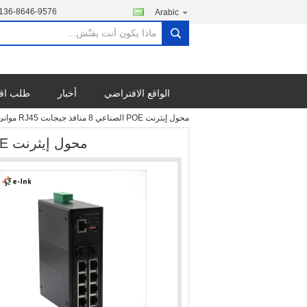
136-8646-9576
Arabic
search
الواقع الافتراضي
أخبار
طلب اق
محول إيثرنت POE الصناعي 8 منافذ جيجابت RJ45 موانئ جيجابت SFP
محول إيثرنت POE الصناعي 8 منافذ جيجابت RJ45 موانئ جيجابت SFP