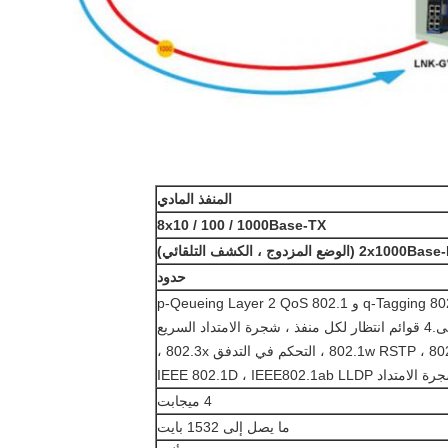
المنفذ المادي
8x10 / 100 / 1000Base-TX
(الوضع المزدوج ، الكشف التلقائي)
حدود
مصادقة 802.1x و 802.1 q-Tagging و 802.1 p-Qeueing Layer 2 QoS
/ CoS مع الحد الأدنى.4 قوائم انتظار لكل منفذ ، شجرة الامتداد السريع
802.1w RSTP ، 802.3ad Trunking ، التحكم في التدفق 802.3x ،
لامتداد IEEE 802.1D ، IEEE802.1ab LLDP
4 ميجابت
ما يصل إلى 1532 بايت