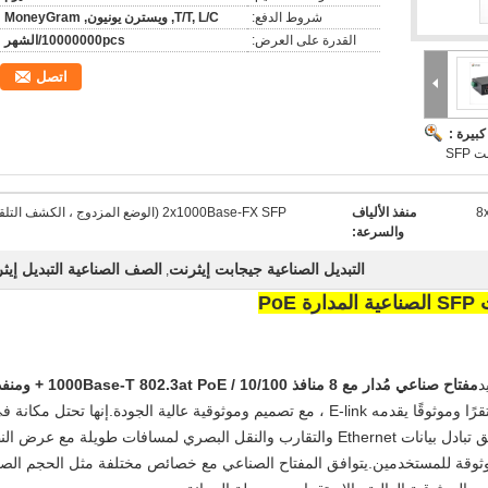
شروط الدفع:
T/T, L/C, ويسترن يونيون, MoneyGram
القدرة على العرض:
10000000pcs/الشهر
اتصل
بيرة :
8
منفذ الألياف
2x1000Base-FX SFP (الوضع المزدوج ، الكشف التلقائي)
والسرعة:
التبديل الصناعية جيجابت إيثرنت
الصف الصناعية التبديل إيث
,
مفتاح صناعي مُدار مع 8 منافذ 10/100 / 802.3at PoE
التي توفر نقل Ethernet مستقرًا وموثوقًا يقدمه E-link ، مع تصميم وموثوقية عالية الجودة.إنها تحتل مكانة
سوق تدخل شبكة النطاق العريض ، لتقديم وتحقيق تبادل بيانات Ethernet والتقارب والنقل البصري لمسافات طويلة مع عر
موثوقة للمستخدمين.يتوافق المفتاح الصناعي مع خصائص مختلفة مثل الحجم الصغ