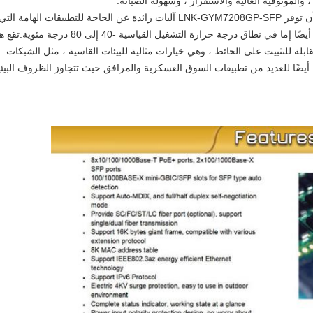
الموثوقية العالية والاستقرار ، وسهولة الصيانة.
بفضل تصميم مدخلات الطاقة المزدوجة ، يمكن أن توفر LNK-GYM7208GP-SFP آليات زائدة عن الحاجة للتطبيقات الهامة التي
تحتاج إلى اتصالات دائمة التشغيل.يمكن أن تعمل أيضًا إما في نطاق درجة حرارة التشغيل القياسية -40 إلى 80 درج
اتيح في سكة DIN الوعرة أو حاويات IP40 القابلة للتثبيت على الحائط ، وهي خيارات مثالية للبيئات القاسية ، مثل الشبكات
نقل الذكية (ITS) وهي مناسبة أيضًا للعديد من تطبيقات السوق العسكرية والمرافق حيث تتجاوز الظروف البيئ