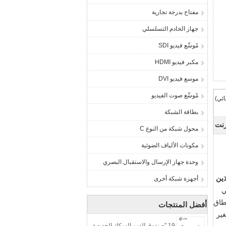
مفتاح بدرجة تجارية
جهاز الخادم التسلسلي
مُوسِّع فيديو SDI
مكبر فيديو HDMI
موسع فيديو DVI
مُوسِّع صوت الفيديو
بطاقة الشبكة
رنت
محول شبكة من النوع C
مكونات الألياف الضوئية
وحدة جهاز الإرسال والاستقبال البصري
1000Base-T  + ومنفذين
أجهزة شبكة أخرى
 في
ض النطاق
أفضل المنتجات
ير
19 "صندوق الدين السكك الحديدية