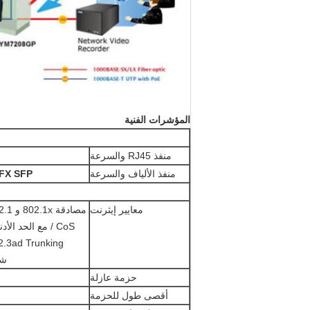
المؤشرات الفنية
منفذ RJ45 والسرعة
منفذ الألياف والسرعة
2x1000Base-FX SFP 
معايير إيثرنت
شجرة ا
حزمة عازلة
أقصى طول للحزمة