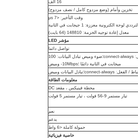
16 ألف
تخزين وأمام (وضع مزدوج كامل / نصف مزدوج)
وقت التأخير: <7 μs
وحة الكترونية معززة: 1 جيجابت في الثانية
معدل إعادة توجيه الحزمة: 148810 (64 بايت)
مؤشر LED
تواصل دائما
الارتباط / الفعل: connect-always؛ضوء وميض تبادل البيانات: 100
ميجابت في الثانية دائمًا ؛10Mbps- وميض
لفعل: connect-always؛تبادل البيانات وميض
معلومات الطاقة
محطة فينيكس ، مقعد DC
تيار مستمر 9-56 فولت ، تيار مستمر 5 فولت
نعم
يدعم
حمولة كاملة <6 واط
خاصية فيزيائية